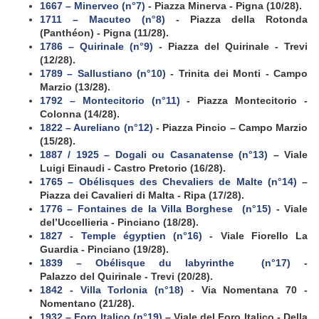
1667 – Minerveo (
n°
7)
- Piazza Minerva - Pigna (10/28).
1711 – Macuteo (n°
8)
- Piazza della Rotonda
(Panthéon) - Pigna (11/28).
1786 – Quirinale (n°
9)
- Piazza del Quirinale - Trevi
(12/28).
1789 – Sallustiano (n°10)
- Trinita dei Monti - Campo
Marzio (13/28).
1792 – Montecitorio (n°11)
- Piazza Montecitorio -
Colonna (14/28).
1822 – Aureliano (n°12)
- Piazza Pincio – Campo Marzio
(15/28).
1887 / 1925 – Dogali ou Casanatense (n°13)
– Viale
Luigi Einaudi - Castro Pretorio (16/28).
1765 – Obélisques des Chevaliers de Malte (n°14)
–
Piazza dei Cavalieri di Malta - Ripa (17/28).
1776 – Fontaines de la Villa Borghese
(n°15)
- Viale
del’Uccellieria - Pinciano (18/28).
1827 - Temple égyptien (n°16)
- Viale Fiorello La
Guardia - Pinciano (19/28).
1839 – Obélisque du labyrinthe (n°17)
-
Palazzo del Quirinale - Trevi (20/28).
1842 - Villa Torlonia (n°18)
- Via Nomentana 70 -
Nomentano (21/28).
1932 – Foro Italico (n°19)
– Viale del Foro Italico - Della