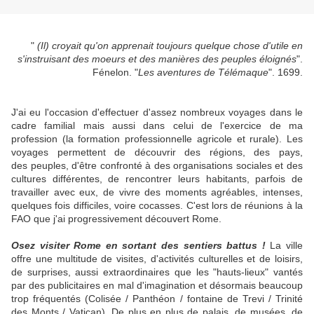
"
(Il) croyait qu'on apprenait toujours quelque chose d'utile en
s'instruisant des moeurs et des manières des peuples éloignés
".
Fénelon. "
Les aventures de Télémaque
". 1699.
J'ai eu l'occasion d'effectuer d'assez nombreux voyages dans le
cadre familial mais aussi dans celui de l'exercice de ma
profession (la formation professionnelle agricole et rurale). Les
voyages permettent de découvrir des régions, des pays,
des peuples, d'être confronté à des organisations sociales et des
cultures différentes, de rencontrer leurs habitants, parfois de
travailler avec eux, de vivre des moments agréables, intenses,
quelques fois difficiles, voire cocasses. C'est lors de réunions à la
FAO que j'ai progressivement découvert Rome.
Osez visiter Rome en sortant des sentiers battus !
La ville
offre une multitude de visites, d'activités culturelles et de loisirs,
de surprises, aussi extraordinaires que les "hauts-lieux" vantés
par des publicitaires en mal d'imagination et désormais beaucoup
trop fréquentés (Colisée / Panthéon / fontaine de Trevi / Trinité
des Monts / Vatican). De plus en plus de palais, de musées, de