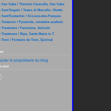
 San Saba / Thermes Caracalla, San Saba
 Sant'Angelo / Teatro di Marcello, Ghetto
 Sant'Eustachio / St-Louis-des-Français
 Testaccio / Pyramide, cimetière acatholi.
 Trastevere / Farnesina, Janicule
 Trastevere / Ripa, Santa Maria in T.
 Trevi / Fontaine de Trevi, Quirinal
ct
acter le propriétaire du blog
ez-moi