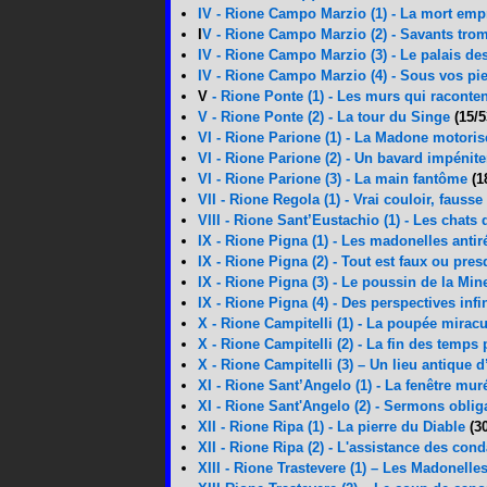
IV - Rione Campo Marzio (1) - La mort em
I
V - Rione Campo Marzio (2) - Savants trom
IV - Rione Campo Marzio (3) - Le palais d
IV - Rione Campo Marzio (4) - Sous vos pie
V
- Rione Ponte (1) - Les murs qui raconte
V - Rione Ponte (2) - La tour du Singe
(15/5
VI - Rione Parione (1) - La Madone motori
VI - Rione Parione (2) - Un bavard impénite
VI - Rione Parione (3) - La main fantôme
(1
VII - Rione Regola (1) - Vrai couloir, fauss
VIII - Rione Sant’Eustachio (1) - Les chat
IX - Rione Pigna (1) -
Les madonelles antir
IX - Rione Pigna (2) - Tout est faux ou pre
IX - Rione Pigna (3) -
Le poussin de la Min
IX - Rione Pigna (4) - Des perspectives infi
X - Rione Campitelli (1) - La poupée mirac
X - Rione Campitelli (2) - La fin des temps 
X - Rione Campitelli (3) – Un lieu antique 
XI - Rione Sant’Angelo (1) - La fenêtre mur
XI - Rione Sant'Angelo (2) - Sermons oblig
XII - Rione Ripa (1) - La pierre du Diable
(3
XII - Rione Ripa (2) - L'assistance des co
XIII - Rione Trastevere (1) – Les Madonell