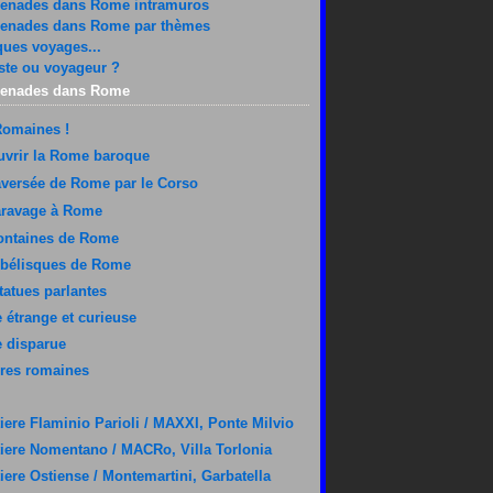
enades dans Rome intramuros
enades dans Rome par thèmes
ues voyages...
ste ou voyageur ?
enades dans Rome
Romaines !
vrir la Rome baroque
aversée de Rome par le Corso
aravage à Rome
ontaines de Rome
obélisques de Rome
tatues parlantes
étrange et curieuse
 disparue
res romaines
iere Flaminio Parioli / MAXXI, Ponte Milvio
iere Nomentano / MACRo, Villa Torlonia
iere Ostiense / Montemartini, Garbatella