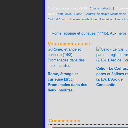
Posté par marat alain à 06:13 -
Commentaires [
…
]
- Permalie
Tags:
Ponte Milvio
,
Rome
,
Centrale électrique Montemartini
Carlo al Corso
,
cimetière acatholique
,
Pasquino
,
Piazza in
Vous aimerez aussi :
Celio - Le Cælius,
Rome, étrange et
parcs et églises 
curieuse (1/53).
(2/18). L'Arc de
Promenades dans des
Constantin.
lieux insolites.
Commentaires