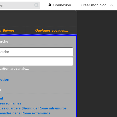
Connexion
+
Créer mon blog
r thèmes
Quelques voyages...
erche
cation artisanale...
ction
s
il
res romaines
des quartiers (Rioni) de Rome intramuros
enades dans Rome extramuros