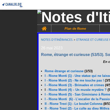
Home
Plan de Rome
NOTES D'ITINÉRANCES
>
ETRANGE ET CURIEUSE 
26 mai 2023
Rome, étrange et curieuse (53/53). S
En c
Rome étrange et curieuse
(1/53)
I - Rione Monti (1) - Une statue qui ne lai
I - Rione Monti (2) - Ne me touche pas !
(3/5
I - Rione Monti (3) - Brimades et crimes
(4/
I
- Rione Monti (4) – Un musée mystère ?
(5
I - Rione Monti (5) - San Giminiano à Rome
I - Rione Monti (6) - L’escalier de la Passi
II - Rione Trevi (1) - Le boulet Colonna
(8/5
II - Rione Trevi (2) - Le culte au dieu Mithra