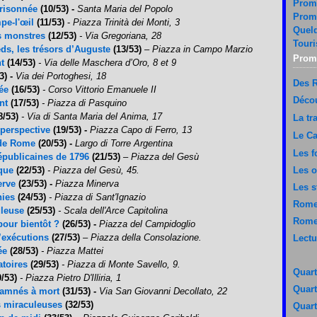
Prom
prisonnée
(10/53) -
Santa Maria del Popolo
Prom
pe-l'œil
(11/53)
-
Piazza Trinità dei Monti, 3
Quelq
es monstres
(12/53)
- Via Gregoriana, 28
Touri
ds, les trésors d’Auguste
(13/53)
– Piazza in Campo Marzio
Prom
nt
(14/53)
- Via delle Maschera d’Oro, 8 et 9
3) -
Via dei Portoghesi, 18
Des 
sée
(16/53)
- Corso Vittorio Emanuele II
Décou
nt
(17/53)
- Piazza di Pasquino
8/53)
- Via di Santa Maria del Anima, 17
La tr
e perspective
(19/53) -
Piazza Capo di Ferro, 13
Le C
s de Rome
(20/53) -
Largo di Torre Argentina
Les f
épublicaines de 1796
(21/53)
– Piazza del Gesù
sque
(22/53)
- Piazza del Gesù, 45.
Les 
erve
(23/53)
-
Piazza Minerva
Les s
nies
(24/53)
- Piazza di Sant'Ignazio
Rome 
uleuse
(25/53)
- Scala dell'Arce Capitolina
Rome
pour bientôt ?
(26/53) -
Piazza del Campidoglio
d’exécutions
(27/53)
– Piazza della Consolazione.
Lectu
ée
(28/53)
- Piazza Mattei
atoires
(29/53)
- Piazza di Monte Savello, 9.
Quart
0/53)
- Piazza Pietro D'Illiria, 1
Quart
ndamnés à mort
(31/53) -
Via San Giovanni Decollato, 22
es miraculeuses
(32/53)
Quart