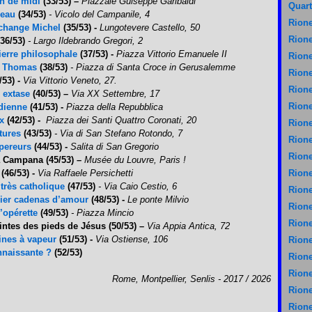
on de midi
(33/53) –
Piazzale Guiseppe Garibaldi
Quart
reau
(34/53)
- Vicolo del Campanile, 4
Rione
archange Michel
(35/53) -
Lungotevere Castello, 50
Rione
36/53)
- Largo Ildebrando Gregori, 2
Pierre philosophale
(37/53) -
Piazza Vittorio Emanuele II
Rione
nt Thomas
(38/53)
- Piazza di Santa Croce in Gerusalemme
Rione
/53) -
Via Vittorio Veneto, 27.
Rione
n extase
(40/53) –
Via XX Settembre, 17
Rione
idienne
(41/53) -
Piazza della Repubblica
x
(42/53) -
Piazza dei Santi
Quattro
Coronati, 20
Rione
tures
(43/53)
- Via di San Stefano Rotondo, 7
Rione
mpereurs
(44/53) -
Salita di San Gregorio
Rione
a Campana (45/53) –
Musée du Louvre, Paris !
(46/53) -
Via Raffaele Persichetti
Rione
 très catholique
(47/53)
- Via Caio Cestio, 6
Rione
emier cadenas d’amour
(48/53) -
Le ponte Milvio
Rione
d’opérette
(49/53)
- Piazza Mincio
Rione
eintes des pieds de Jésus (50/53) –
Via Appia Antica, 72
ines à vapeur
(51/53) -
Via Ostiense, 106
Rione
nnaissante ?
(52/53)
Rione
Rione
Rome, Montpellier, Senlis - 2017 / 2026
Rione
Rione