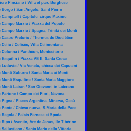
iere Pinciano / Villa et parc Borghese
 Borgo / Sant'Angelo, Saint-Pierre
 Campitell / Capitole, cirque Maxime
 Campo Marzio / Piazza del Popolo
 Campo Marzio / Spagna, Trinità dei Monti
 Castro Pretorio / Thermes de Dioclétien
 Celio / Colisée, Villa Celimontana
 Colonna / Panthéon, Montecitorio
 Esquilin / Piazza VE II, Santa Croce
 Ludovisi/ Via Veneto, chiesa dei Capucini
 Monti Suburra / Santa Maria ai Monti
 Monti Esquilino / Santa Maria Maggiore
 Monti Latran / San Giovanni in Laterano
 Parione / Campo dei Fiori, Navona
 Pigna / Places Argentina, Minerva, Gesù
 Ponte / Chiesa nuova, S.Maria della Pace
 Regola / Palais Farnese et Spada
 Ripa / Aventin, Arc de Janus, Ile Tibérine
 Sallustiano / Santa Maria della Vittoria