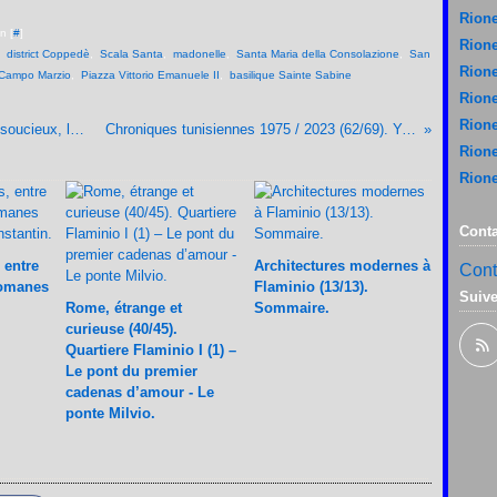
Rione
n [
#
]
Rione
,
district Coppedè
,
Scala Santa
,
madonelle
,
Santa Maria della Consolazione
,
San
Rione
 Campo Marzio
,
Piazza Vittorio Emanuele II
,
basilique Sainte Sabine
Rione
Rione
Rome, étrange et curieuse (44/45). Aux héros soucieux, la Patrie reconnaissante ?
Chroniques tunisiennes 1975 / 2023 (62/69). Yasmine-Hammamet.
Rione
Rione
Conta
 entre
Architectures modernes à
Cont
romanes
Flaminio (13/13).
Suiv
Rome, étrange et
Sommaire.
curieuse (40/45).
Quartiere Flaminio I (1) –
Le pont du premier
cadenas d’amour - Le
ponte Milvio.