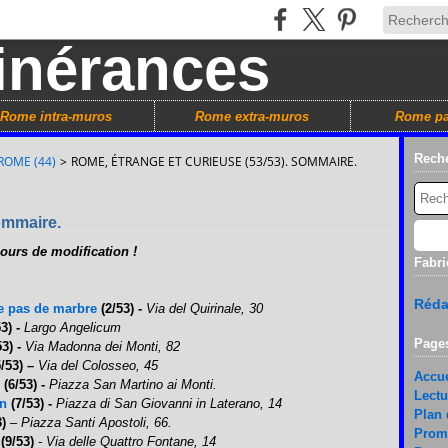
Rome intra-muros
Rome extra-muros
Rome pa
Rech
ROME (44)
>
ROME, ÉTRANGE ET CURIEUSE (53/53). SOMMAIRE.
ommaire.
ours de modification !
Fabri
Réda
sse pas de marbre
(2/53) -
Via del Quirinale, 30
3) -
Largo Angelicum
Page
53) -
Via Madonna dei Monti, 82
/53) –
Via del Colosseo, 45
Accue
(6/53)
-
Piazza San Martino ai Monti.
Lectu
on
(7/53) -
Piazza di San Giovanni in Laterano, 14
Plan 
3)
– Piazza Santi Apostoli, 66.
Prom
(9/53)
- Via delle Quattro Fontane, 14