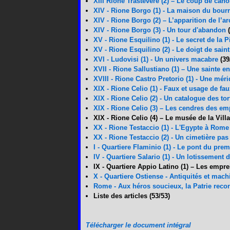
XIII Rione Trastevere (2) – Le coup de can
XIV - Rione Borgo (1) - La maison du bour
XIV - Rione Borgo (2) – L’apparition de l’
XIV - Rione Borgo (3) - Un tour d'abandon
(
XV - Rione Esquilino (1) - Le secret de la 
XV - Rione Esquilino (2) - Le doigt de sai
XVI - Ludovisi (1) - Un univers macabre
(39
XVII - Rione Sallustiano (1) – Une sainte e
XVIII - Rione Castro Pretorio (1) - Une mér
XIX - Rione Celio (1) - Faux et usage de fau
XIX -
Rione Celio (2) - Un catalogue des tor
XIX - Rione Celio (3) – Les cendres des e
XIX - Rione Celio (4) –
Le musée de la Vill
XX - Rione Testaccio (1) - L'Egypte à Rome
XX - Rione Testaccio (2) - Un cimetière pas
I - Quartiere Flaminio (1) - Le pont du pr
IV - Quartiere Salario (1) - Un lotissement 
IX - Quartiere Appio Latino (1) – Les empr
X - Quartiere Ostiense - Antiquités et mach
Rome - Aux héros soucieux, la Patrie reco
Liste des articles (53/53)
Télécharger le document intégral