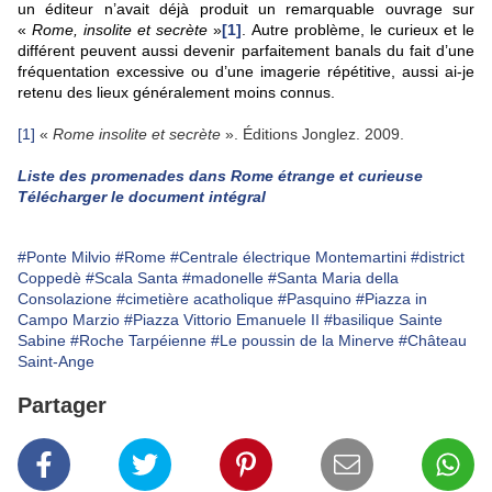
un éditeur n’avait déjà produit un remarquable ouvrage sur
«
Rome, insolite et secrète
»
[1]
. Autre problème, le curieux et le
différent peuvent aussi devenir parfaitement banals du fait d’une
fréquentation excessive ou d’une imagerie répétitive, aussi ai-je
retenu des lieux généralement moins connus.
[1]
«
Rome insolite et secrète
». Éditions Jonglez. 2009.
Liste des promenades dans Rome étrange et curieuse
Télécharger le document intégral
#Ponte Milvio
#Rome
#Centrale électrique Montemartini
#district
Coppedè
#Scala Santa
#madonelle
#Santa Maria della
Consolazione
#cimetière acatholique
#Pasquino
#Piazza in
Campo Marzio
#Piazza Vittorio Emanuele II
#basilique Sainte
Sabine
#Roche Tarpéienne
#Le poussin de la Minerve
#Château
Saint-Ange
Partager