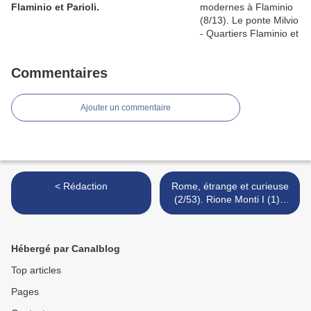
Flaminio et Parioli.
Commentaires
Ajouter un commentaire
< Rédaction
Rome, étrange et curieuse
(2/53). Rione Monti I (1) -
Une statue qui ne laisse
pas de marbre - Via del
Quirinale, 30. >
Hébergé par Canalblog
Top articles
Pages