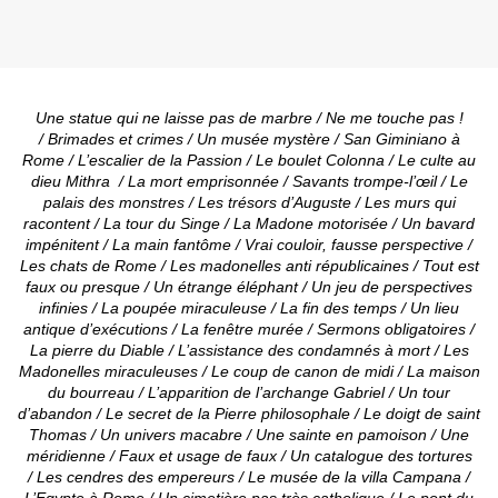
Une statue qui ne laisse pas de marbre / Ne me touche pas !
/ Brimades et crimes / Un musée mystère / San Giminiano à
Rome / L’escalier de la Passion / Le boulet Colonna / Le culte au
dieu Mithra / La mort emprisonnée / Savants trompe-l’œil / Le
palais des monstres / Les trésors d’Auguste / Les murs qui
racontent / La tour du Singe / La Madone motorisée / Un bavard
impénitent / La main fantôme / Vrai couloir, fausse perspective /
Les chats de Rome / Les madonelles anti républicaines / Tout est
faux ou presque / Un étrange éléphant / Un jeu de perspectives
infinies / La poupée miraculeuse / La fin des temps / Un lieu
antique d’exécutions / La fenêtre murée / Sermons obligatoires /
La pierre du Diable / L’assistance des condamnés à mort / Les
Madonelles miraculeuses / Le coup de canon de midi / La maison
du bourreau / L’apparition de l’archange Gabriel / Un tour
d’abandon / Le secret de la Pierre philosophale / Le doigt de saint
Thomas / Un univers macabre / Une sainte en pamoison / Une
méridienne / Faux et usage de faux / Un catalogue des tortures
/ Les cendres des empereurs / Le musée de la villa Campana /