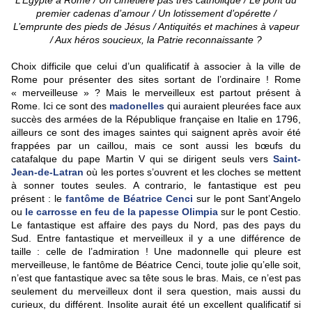
L’Egypte à Rome / Un cimetière pas très catholique / Le pont du
premier cadenas d’amour / Un lotissement d’opérette /
L’emprunte des pieds de Jésus / Antiquités et machines à vapeur
/ Aux héros soucieux, la Patrie reconnaissante ?
Choix difficile que celui d’un qualificatif à associer à la ville de
Rome pour présenter des sites sortant de l’ordinaire ! Rome
« merveilleuse » ? Mais le merveilleux est partout présent à
Rome. Ici ce sont des
madonelles
qui auraient pleurées face aux
succès des armées de la République française en Italie en 1796,
ailleurs ce sont des images saintes qui saignent après avoir été
frappées par un caillou, mais ce sont aussi les bœufs du
catafalque du pape Martin V qui se dirigent seuls vers
Saint-
Jean-de-Latran
où les portes s’ouvrent et les cloches se mettent
à sonner toutes seules. A contrario, le fantastique est peu
présent : le
fantôme de Béatrice Cenci
sur le pont Sant’Angelo
ou
le carrosse en feu de la papesse Olimpia
sur le pont Cestio.
Le fantastique est affaire des pays du Nord, pas des pays du
Sud. Entre fantastique et merveilleux il y a une différence de
taille : celle de l’admiration ! Une madonnelle qui pleure est
merveilleuse, le fantôme de Béatrice Cenci, toute jolie qu’elle soit,
n’est que fantastique avec sa tête sous le bras. Mais, ce n’est pas
seulement du merveilleux dont il sera question, mais aussi du
curieux, du différent. Insolite aurait été un excellent qualificatif si