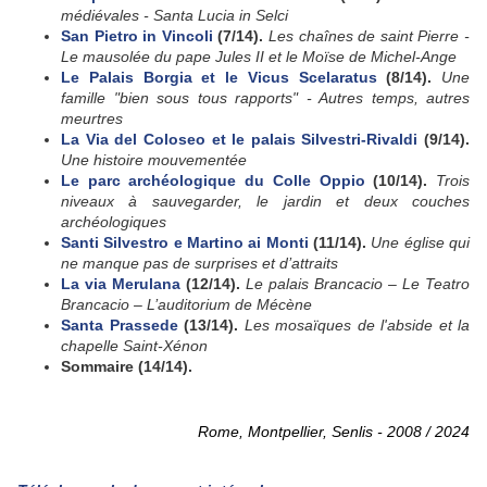
médiévales - Santa Lucia in Selci
San Pietro in Vincoli
(7/14).
Les chaînes de saint Pierre -
Le mausolée du pape Jules II et le Moïse de Michel-Ange
Le Palais Borgia et le Vicus Scelaratus
(8/14).
Une
famille "bien sous tous rapports" - Autres temps, autres
meurtres
La Via del Coloseo et le palais Silvestri-Rivaldi
(9/14).
Une histoire mouvementée
Le parc archéologique du Colle Oppio
(10/14).
Trois
niveaux à sauvegarder,
le jardin et deux couches
archéologiques
Santi Silvestro e Martino ai Monti
(11/14).
Une église qui
ne manque pas de surprises et d’attraits
La via Merulana
(12/14).
Le palais Brancacio – Le Teatro
Brancacio – L’auditorium de Mécène
Santa Prassede
(13/14).
Les mosaïques de l'abside et la
chapelle Saint-Xénon
Sommaire (14/14).
Rome, Montpellier, Senlis - 2008 / 2024