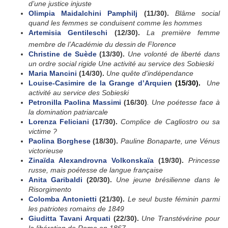
d’une justice injuste
Olimpia Maidalchini Pamphilj
(11/30).
Blâme social
quand les femmes se conduisent comme les hommes
Artemisia Gentileschi
(12/30).
La première femme
membre de l’Académie du dessin
de Florence
Christine de Suède
(13/30).
Une volonté de liberté dans
un ordre social rigide Une activité au service des Sobieski
Maria Mancini
(14/30).
Une quête d'indépendance
Louise-Casimire de la Grange d’Arquien
(15/30).
Une
activité au service des Sobieski
Petronilla Paolina Massimi
(16/30)
. Une poétesse face à
la domination patriarcale
Lorenza Feliciani
(17/30).
Complice de Cagliostro ou sa
victime ?
Paolina Borghese
(18/30).
Pauline Bonaparte, une Vénus
victorieuse
Zinaïda Alexandrovna Volkonskaïa
(19/30).
Princesse
russe, mais poétesse de langue française
Anita Garibaldi
(20/30).
Une jeune brésilienne dans le
Risorgimento
Colomba Antonietti
(21/30).
Le seul buste féminin parmi
les patriotes romains de 1849
Giuditta Tavani Arquati
(22/30).
Une Transtévérine pour
la libération de Rome en 1867