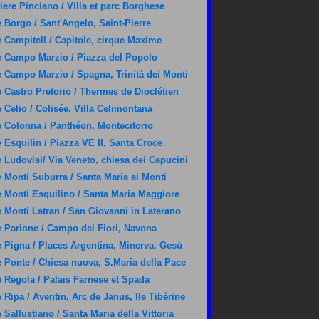
iere Pinciano / Villa et parc Borghese
 Borgo / Sant'Angelo, Saint-Pierre
 Campitell / Capitole, cirque Maxime
 Campo Marzio / Piazza del Popolo
 Campo Marzio / Spagna, Trinità dei Monti
 Castro Pretorio / Thermes de Dioclétien
 Celio / Colisée, Villa Celimontana
 Colonna / Panthéon, Montecitorio
 Esquilin / Piazza VE II, Santa Croce
 Ludovisi/ Via Veneto, chiesa dei Capucini
 Monti Suburra / Santa Maria ai Monti
 Monti Esquilino / Santa Maria Maggiore
 Monti Latran / San Giovanni in Laterano
 Parione / Campo dei Fiori, Navona
 Pigna / Places Argentina, Minerva, Gesù
 Ponte / Chiesa nuova, S.Maria della Pace
 Regola / Palais Farnese et Spada
 Ripa / Aventin, Arc de Janus, Ile Tibérine
 Sallustiano / Santa Maria della Vittoria