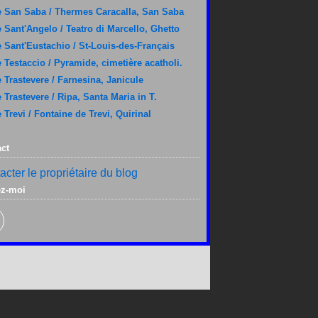
 San Saba / Thermes Caracalla, San Saba
 Sant'Angelo / Teatro di Marcello, Ghetto
 Sant'Eustachio / St-Louis-des-Français
 Testaccio / Pyramide, cimetière acatholi.
 Trastevere / Farnesina, Janicule
 Trastevere / Ripa, Santa Maria in T.
 Trevi / Fontaine de Trevi, Quirinal
ct
acter le propriétaire du blog
ez-moi