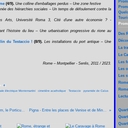
Prom
ome
(4/9).
Une colline d'emballages perdus – Une zone festive
Prom
née des hiérarchies sociales – Un temps de défoulement contre la
Quelq
Touri
es Arts, Université Roma 3, Cité d'une autre économie ? -
Prom
rant l’histoire du lieu – Une urbanisation progressive du rione au
Des 
Décou
lin du Testaccio !
(8/9).
Les installations du port antique – Une
La tr
Le C
Les f
Rome – Montpellier - Senlis, 2011 / 2023.
Les 
Les s
Rome 
n [
#
]
Rome
ale électrique Montemartini
,
cimetière acatholique
,
Testaccio
,
pyramide de Caïus
Lectu
Quart
Testaccio - Un quartier-village (8/9). L’Emporium, le Porticus Aemilia et le Kremlin du Testaccio !
Pigna - Entre les places de Venise et de Minerve (1/23). Plan du parcours.
Quart
Quart