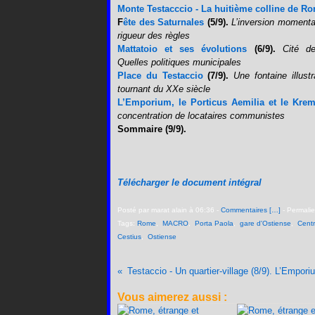
Monte Testacccio - La huitième colline de R
F
ête des Saturnales
(5/9).
L’inversion momenta
rigueur des règles
Mattatoio
et ses évolutions
(6/9)
.
Cité d
Quelles politiques municipales
Place du Testaccio
(7/9).
Une fontaine illust
tournant du XXe siècle
L’Emporium, le Porticus Aemilia et le Krem
concentration de locataires communistes
Sommaire (9/9).
Télécharger le document intégral
Posté par marat alain à 06:36 -
Commentaires [
…
]
- Permalie
Tags:
Rome
,
MACRO
,
Porta Paola
,
gare d'Ostiense
,
Centr
Cestius
,
Ostiense
Vous aimerez aussi :