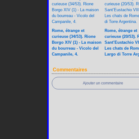
Rome, étrange et
Rome, étrange et
curieuse (34/53). Rione
curieuse (20/53). 
Borgo XIV (1) - La maison
Sant’Eustachio VIII
du bourreau - Vicolo del
Les chats de Rom
Campanile, 4.
Largo di Torre Ar
Commentaires
Ajouter un commentaire