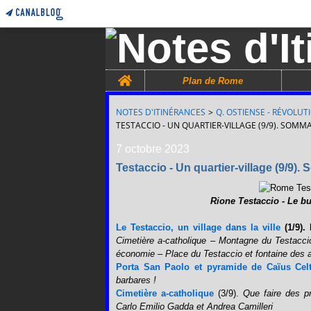
Home
Plan de Rome
NOTES D'ITINÉRANCES
>
Q. OSTIENSE - RÉVOLUT
TESTACCIO - UN QUARTIER-VILLAGE (9/9). SOMMA
7 octobre 2023
Testaccio - Un quartier-village (9/9).
Rione Testaccio - Le b
Le Testaccio, un village dans la ville
(1/9).
Cimetière a-catholique – Montagne du Testaccio
économie – Place du Testaccio et fontaine des 
Porta San Paolo et pyramide de Caïus Celt
barbares !
Cimetière a-catholique
(3/9).
Que faire des p
Carlo Emilio Gadda et Andrea Camilleri