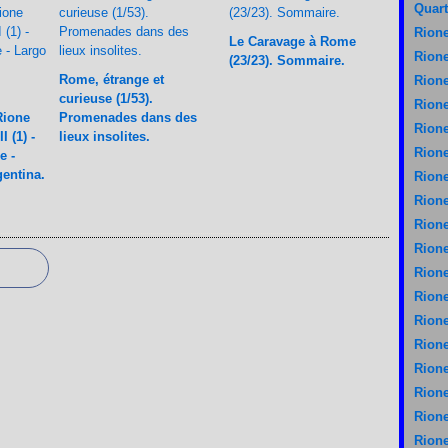
Quart
Rione
Le Caravage à Rome
Rione
(23/23). Sommaire.
Rome, étrange et
Rione
curieuse (1/53).
Rione
Rione
Promenades dans des
Rione
 (1) -
lieux insolites.
Rione
e -
gentina.
Rione
Rione
Rione
Rione
Rione
Rione
Rione
Rione
Rione
Rione
Rione
Rione