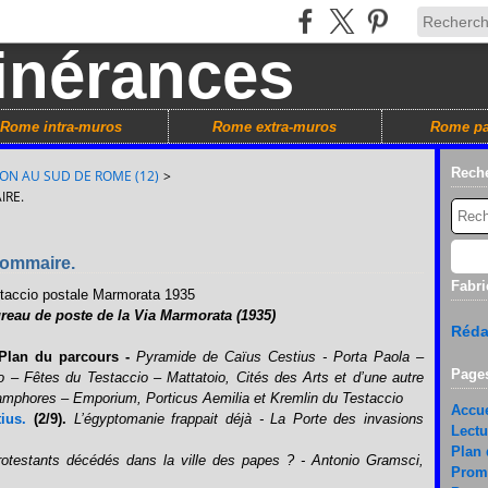
Rome intra-muros
Rome extra-muros
Rome pa
Rech
ION AU SUD DE ROME (12)
>
IRE.
 Sommaire.
Fabri
ureau de poste de la Via Marmorata (1935)
Réda
Plan du parcours -
Pyramide de Caïus Cestius - Porta Paola –
Page
 – Fêtes du Testaccio – Mattatoio, Cités des Arts et d’une autre
amphores – Emporium, Porticus Aemilia et Kremlin du Testaccio
Accue
ius.
(2/9).
L’égyptomanie frappait déjà - La Porte des invasions
Lectu
Plan 
rotestants décédés dans la ville des papes ? - Antonio Gramsci,
Prom