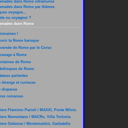
enades dans Rome intramuros
enades dans Rome par thèmes
ues voyages...
ste ou voyageur ?
enades dans Rome
Romaines !
vrir la Rome baroque
aversée de Rome par le Corso
aravage à Rome
ontaines de Rome
obélisques de Rome
tatues parlantes
étrange et curieuse
 disparue
res romaines
iere Flaminio Parioli / MAXXI, Ponte Milvio
iere Nomentano / MACRo, Villa Torlonia
iere Ostiense / Montemartini, Garbatella