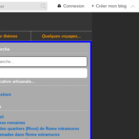
Connexion
+
Créer mon blog
r thèmes
Quelques voyages...
erche
cation artisanale...
ction
s
il
res romaines
des quartiers (Rioni) de Rome intramuros
enades dans Rome extramuros