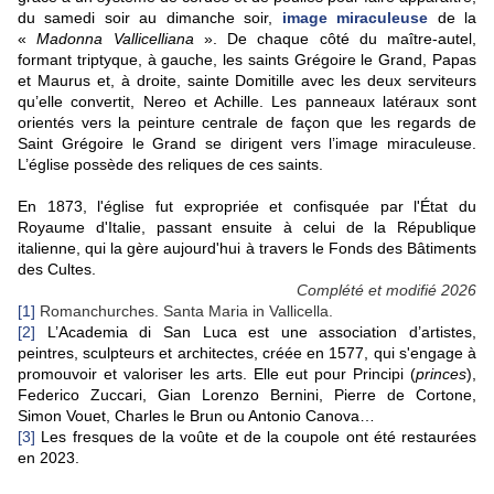
du samedi soir au dimanche soir,
image miraculeuse
de la
«
Madonna Vallicelliana
». De chaque côté du maître-autel,
formant triptyque, à gauche, les saints Grégoire le Grand, Papas
et Maurus et, à droite, sainte Domitille avec les deux serviteurs
qu’elle convertit, Nereo et Achille. Les panneaux latéraux sont
orientés vers la peinture centrale de façon que les regards de
Saint Grégoire le Grand se dirigent vers l’image miraculeuse.
L’église possède des reliques de ces saints.
En 1873, l'église fut expropriée et confisquée par l'État du
Royaume d'Italie, passant ensuite à celui de la République
italienne, qui la gère aujourd'hui à travers le Fonds des Bâtiments
des Cultes.
Complété et modifié 2026
[1]
Romanchurches. Santa Maria in Vallicella.
[2]
L’Academia di San Luca est une association d’artistes,
peintres, sculpteurs et architectes, créée en 1577, qui s'engage à
promouvoir et valoriser les arts. Elle eut pour Principi (
princes
),
Federico Zuccari, Gian Lorenzo Bernini, Pierre de Cortone,
Simon Vouet, Charles le Brun ou Antonio Canova…
[3]
Les fresques de la voûte et de la coupole ont été restaurées
en 2023.