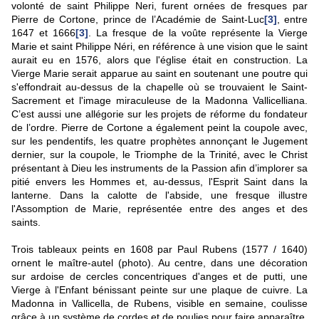
volonté de saint Philippe Neri, furent ornées de fresques par
Pierre de Cortone, prince de l’Académie de Saint-Luc
[3]
, entre
1647 et 1666
[3]
. La fresque de la voûte représente la Vierge
Marie et saint Philippe Néri, en référence à une vision que le saint
aurait eu en 1576, alors que l'église était en construction. La
Vierge Marie serait apparue au saint en soutenant une poutre qui
s'effondrait au-dessus de la chapelle où se trouvaient le Saint-
Sacrement et l'image miraculeuse de la Madonna Vallicelliana.
C’est aussi une allégorie sur les projets de réforme du fondateur
de l’ordre. Pierre de Cortone a également peint la coupole avec,
sur les pendentifs, les quatre prophètes annonçant le Jugement
dernier, sur la coupole, le Triomphe de la Trinité, avec le Christ
présentant à Dieu les instruments de la Passion afin d’implorer sa
pitié envers les Hommes et, au-dessus, l'Esprit Saint dans la
lanterne. Dans la calotte de l'abside, une fresque illustre
l'Assomption de Marie, représentée entre des anges et des
saints.
Trois tableaux peints en 1608 par Paul Rubens (1577 / 1640)
ornent le maître-autel (photo). Au centre, dans une décoration
sur ardoise de cercles concentriques d'anges et de putti, une
Vierge à l'Enfant bénissant peinte sur une plaque de cuivre. La
Madonna in Vallicella, de Rubens, visible en semaine, coulisse
grâce à un système de cordes et de poulies pour faire apparaître,