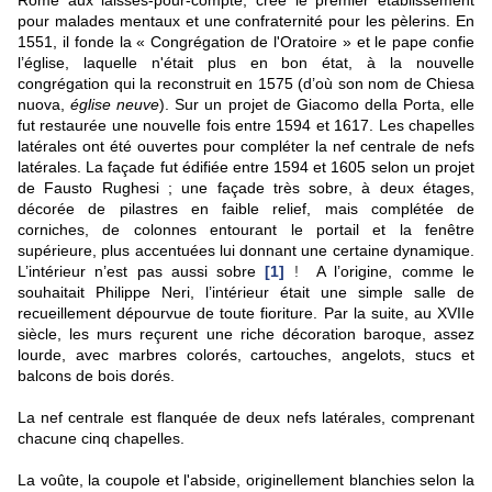
Rome aux laissés-pour-compte, crée le premier établissement
pour malades mentaux et une confraternité pour les pèlerins. En
1551, il fonde la « Congrégation de l'Oratoire » et le pape confie
l’église, laquelle n'était plus en bon état, à la nouvelle
congrégation qui la reconstruit en 1575 (d’où son nom de
Chiesa
nuova
,
église neuve
). Sur un projet de
Giacomo della Porta
, elle
fut restaurée une nouvelle fois entre 1594 et 1617. Les chapelles
latérales ont été ouvertes pour compléter la nef centrale de nefs
latérales. La façade fut édifiée entre 1594 et 1605 selon un projet
de Fausto Rughesi ; une façade très sobre, à deux étages,
décorée de pilastres en faible relief, mais complétée de
corniches, de colonnes entourant le portail et la fenêtre
supérieure, plus accentuées lui donnant une certaine dynamique.
L’intérieur n’est pas aussi sobre
[1]
!
A l’origine, comme le
souhaitait Philippe Neri, l’intérieur était une simple salle de
recueillement dépourvue de toute fioriture. Par la suite, au XVIIe
siècle, les murs reçurent une riche décoration baroque, assez
lourde, avec marbres colorés, cartouches, angelots, stucs et
balcons de bois dorés.
La nef centrale est flanquée de deux nefs latérales, comprenant
chacune cinq chapelles.
La voûte, la coupole et l'abside, originellement blanchies selon la