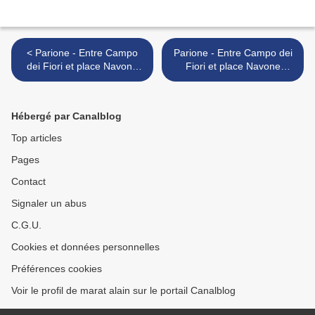
< Parione - Entre Campo
Parione - Entre Campo dei
dei Fiori et place Navone
Fiori et place Navone
(19/26). Les via Santa
(21/26). L’oratoire des
Maria dell’Anima, di Tor
Philippins. >
Millina et della Fossa.
Hébergé par Canalblog
Top articles
Pages
Contact
Signaler un abus
C.G.U.
Cookies et données personnelles
Préférences cookies
Voir le profil de marat alain sur le portail Canalblog